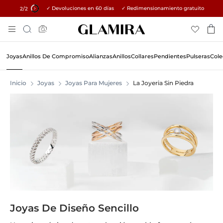
✓ Devoluciones en 60 días ✓ Redimensionamiento gratuito
15% en todos los pedidos →
2
/2
Ir
Búsqueda
Al
Contenido
Joyas
Anillos De Compromiso
Alianzas
Anillos
Collares
Pendientes
Pulseras
Cole
Inicio
Joyas
Joyas Para Mujeres
La Joyeria Sin Piedra
Joyas De Diseño Sencillo