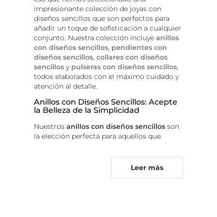
impresionante colección de joyas con
diseños sencillos que son perfectos para
añadir un toque de sofisticación a cualquier
conjunto. Nuestra colección incluye
anillos
con diseños sencillos
,
pendientes con
diseños sencillos
,
collares con diseños
sencillos
y
pulseras con diseños sencillos
,
todos elaborados con el máximo cuidado y
atención al detalle.
Anillos con Diseños Sencillos: Acepte
la Belleza de la Simplicidad
Nuestros
anillos con diseños sencillos
son
la elección perfecta para aquellos que
prefieren un aspecto simple pero
sofisticado. Creados sin piedras, estos
anillos permiten que la belleza del metal
Leer más
brille. Desde bandas clásicas hasta diseños
más intrincados, nuestra colección cuenta
con una variedad de metales, como oro
amarillo, oro blanco, oro rosa y platino.