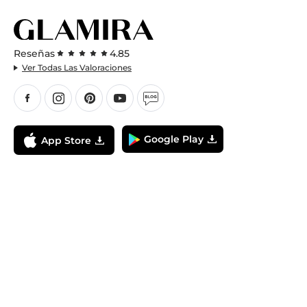
platino, nuestros pendientes de diseño
sencillo son una adición atemporal a
cualquier colección de joyas.
Reseñas
4.85
Pulseras de Diseño Sencillo: Un Toque
de Sofisticación
Ver Todas Las Valoraciones
Añade un toque de sofisticación a tu
atuendo con nuestras
pulseras de diseño
sencillo
. Estas pulseras están elaboradas
con el máximo cuidado y atención al
Google Play
App Store
detalle, garantizando una pieza de joyería
duradera y atemporal. Nuestra colección
incluye una variedad de metales, incluyendo
oro amarillo, blanco, rosa y platino. Ya
prefieras una simple pulsera rígida o un
diseño más intrincado, nuestras pulseras de
diseño sencillo son perfectas tanto para el
uso diario como para ocasiones especiales.
En GLAMIRA, estamos comprometidos a
proporcionar joyería de diseño sencillo de la
más alta calidad a un precio asequible. Con
nuestra amplia colección de anillos,