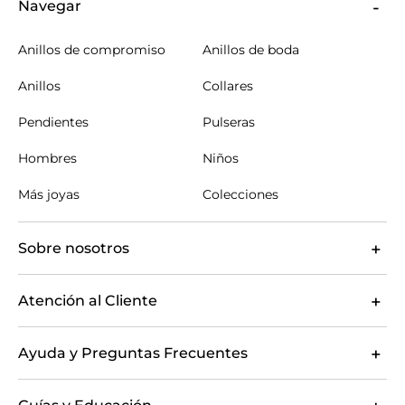
Navegar
pendientes, collares y pulseras de diseño
sencillo, seguramente encontrarás la pieza
Anillos de compromiso
Anillos de boda
perfecta para agregar a tu colección de
joyas. Explora nuestra colección hoy mismo
Anillos
Collares
y descubre la elegancia y sofisticación de la
joyería de diseño sencillo.
Pendientes
Pulseras
Hombres
Niños
Más joyas
Colecciones
Sobre nosotros
Atención al Cliente
Ayuda y Preguntas Frecuentes