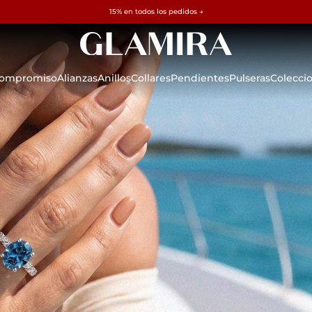
✓ Devoluciones en 60 días ✓ Redimensionamiento gratuito
15% en todos los pedidos →
 Compromiso
Alianzas
Anillos
Collares
Pendientes
Pulseras
Colecci