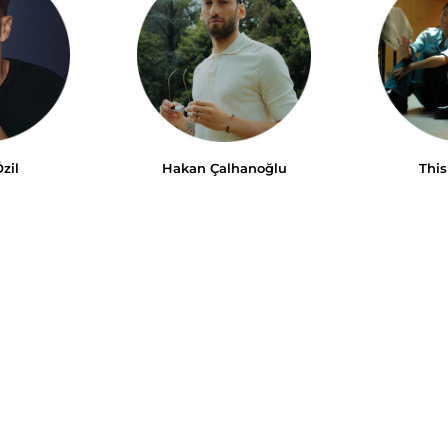
zil
Hakan Çalhanoğlu
This