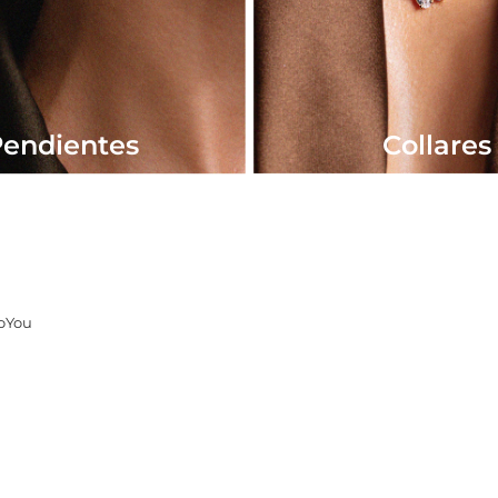
endientes
Collares
SoYou