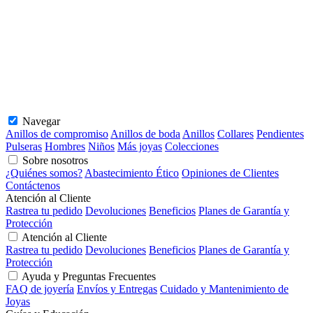
Navegar
Anillos de compromiso
Anillos de boda
Anillos
Collares
Pendientes
Pulseras
Hombres
Niños
Más joyas
Colecciones
Sobre nosotros
¿Quiénes somos?
Abastecimiento Ético
Opiniones de Clientes
Contáctenos
Atención al Cliente
Rastrea tu pedido
Devoluciones
Beneficios
Planes de Garantía y
Protección
Atención al Cliente
Rastrea tu pedido
Devoluciones
Beneficios
Planes de Garantía y
Protección
Ayuda y Preguntas Frecuentes
FAQ de joyería
Envíos y Entregas
Cuidado y Mantenimiento de
Joyas