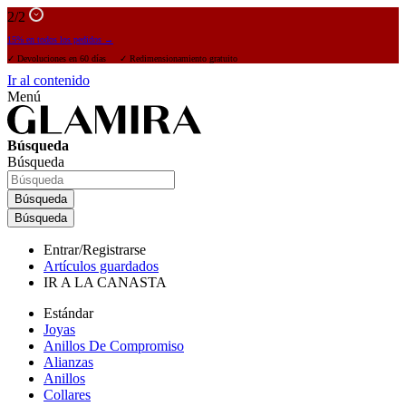
2
/2
15% en todos los pedidos →
✓ Devoluciones en 60 días ✓ Redimensionamiento gratuito
Ir al contenido
Menú
Búsqueda
Búsqueda
Búsqueda
Búsqueda
Entrar/Registrarse
Artículos guardados
IR A LA CANASTA
Estándar
Joyas
Anillos De Compromiso
Alianzas
Anillos
Collares