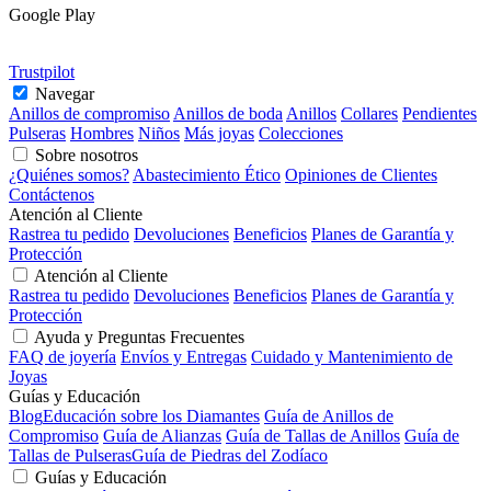
Google Play
Trustpilot
Navegar
Anillos de compromiso
Anillos de boda
Anillos
Collares
Pendientes
Pulseras
Hombres
Niños
Más joyas
Colecciones
Sobre nosotros
¿Quiénes somos?
Abastecimiento Ético
Opiniones de Clientes
Contáctenos
Atención al Cliente
Rastrea tu pedido
Devoluciones
Beneficios
Planes de Garantía y
Protección
Atención al Cliente
Rastrea tu pedido
Devoluciones
Beneficios
Planes de Garantía y
Protección
Ayuda y Preguntas Frecuentes
FAQ de joyería
Envíos y Entregas
Cuidado y Mantenimiento de
Joyas
Guías y Educación
Blog
Educación sobre los Diamantes
Guía de Anillos de
Compromiso
Guía de Alianzas
Guía de Tallas de Anillos
Guía de
Tallas de Pulseras
Guía de Piedras del Zodíaco
Guías y Educación