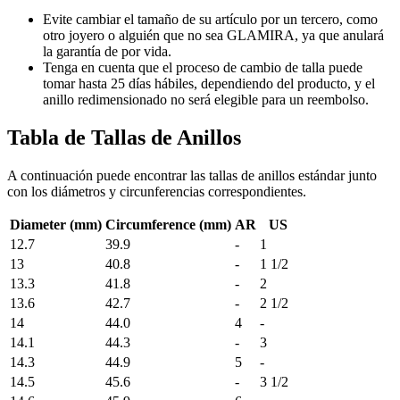
Evite cambiar el tamaño de su artículo por un tercero, como
otro joyero o alguién que no sea GLAMIRA, ya que anulará
la garantía de por vida.
Tenga en cuenta que el proceso de cambio de talla puede
tomar hasta 25 días hábiles, dependiendo del producto, y el
anillo redimensionado no será elegible para un reembolso.
Tabla de Tallas de Anillos
A continuación puede encontrar las tallas de anillos estándar junto
con los diámetros y circunferencias correspondientes.
Diameter (mm)
Circumference (mm)
AR
US
12.7
39.9
-
1
13
40.8
-
1 1/2
13.3
41.8
-
2
13.6
42.7
-
2 1/2
14
44.0
4
-
14.1
44.3
-
3
14.3
44.9
5
-
14.5
45.6
-
3 1/2