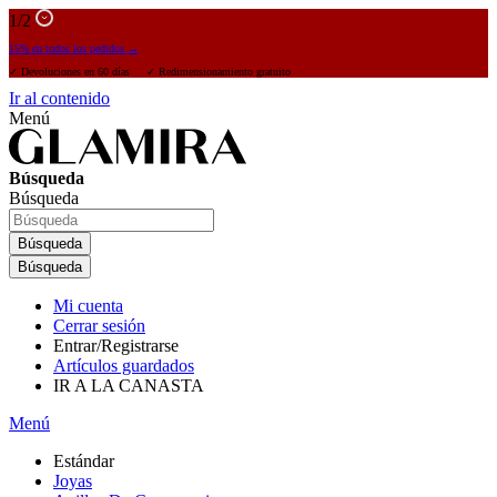
1
/2
15% en todos los pedidos →
✓ Devoluciones en 60 días ✓ Redimensionamiento gratuito
Ir al contenido
Menú
Búsqueda
Búsqueda
Búsqueda
Búsqueda
Mi cuenta
Cerrar sesión
Entrar/Registrarse
Artículos guardados
IR A LA CANASTA
Menú
Estándar
Joyas