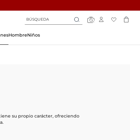
Búsqueda
Búsqueda
Búsqueda
ones
Hombre
Niños
iene su propio carácter, ofreciendo
a.