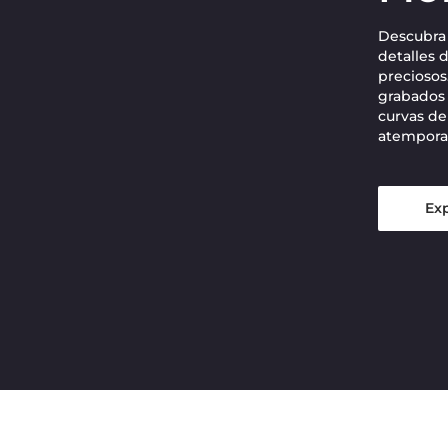
Descubra 
detalles 
preciosos.
grabados 
curvas de 
atemporal
Exp