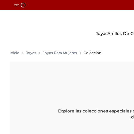
2
/2
Ir
Al
Contenido
Joyas
Anillos De
Inicio
Joyas
Joyas Para Mujeres
Colección
Explore las colecciones especiales
d