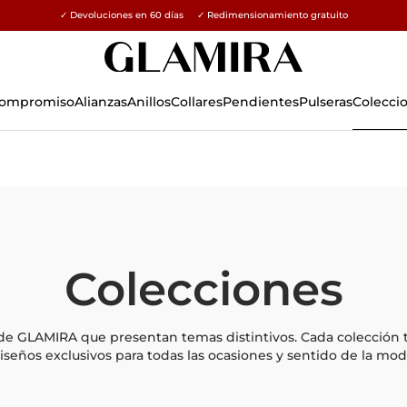
✓ Devoluciones en 60 días ✓ Redimensionamiento gratuito
15% en todos los pedidos →
 Compromiso
Alianzas
Anillos
Collares
Pendientes
Pulseras
Colecci
Colecciones
 de GLAMIRA que presentan temas distintivos. Cada colección t
iseños exclusivos para todas las ocasiones y sentido de la mod