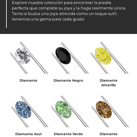
Explore nuestra colección para encontrar la piedra
perfecta que complete su joya y la haga realmente única.
Tanto si busca una joya atrevida como un toque sutil,
tenemos una gema para cada gusto.
Diamante
Diamante Negro
Diamante
Amarillo
Diamante Azul
Diamante Verde
Diamante