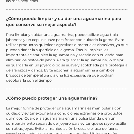
las más pequeñas.
¿Cómo puedo limpiar y cuidar una aguamarina para
que conserve su mejor aspecto?
Para limpiar y cuidar una aguamarina, puede utilizar agua tibia
jabonosa y un cepillo suave para frotar con cuidado la gema. Evite
utilizar productos químicos agresivos o materiales abrasivos, ya que
pueden dañar la superficie de la gema. Tras la limpieza, es
importante aclarar bien la aguamarina y secarla con cuidado para
eliminar los restos de jabón. Para guardar la aguamarina, lo mejor
es guardarla en un joyero o bolsa suave y acolchada para protegerla
de arañazos y daños. Evite exponer la aguamarina a cambios
bruscos de temperatura o a una luz excesiva, ya que podrían
decolorarla con el tiempo.
¿Cómo puedo proteger una aguamarina?
La mejor forma de proteger una aguamarina es manipularla con
cuidado y evitar exponerla a condiciones extremas o a productos
químicos. Guarde la aguamarina en una bolsa blanda o en un
compartimento separado del joyero para evitar que se raye o astille
con otras joyas. Evite la manipulación brusca o el uso de fuerza
excesiva cuando lleve o guarde la aguamarina. Utilice un paño