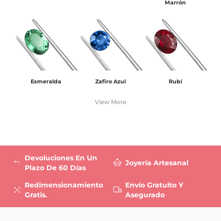
Marrón
Esmeralda
Zafiro Azul
Rubí
View More
Devoluciones En Un
Joyería Artesanal
Plazo De 60 Días
Redimensionamiento
Envío Gratuito Y
Gratis.
Asegurado