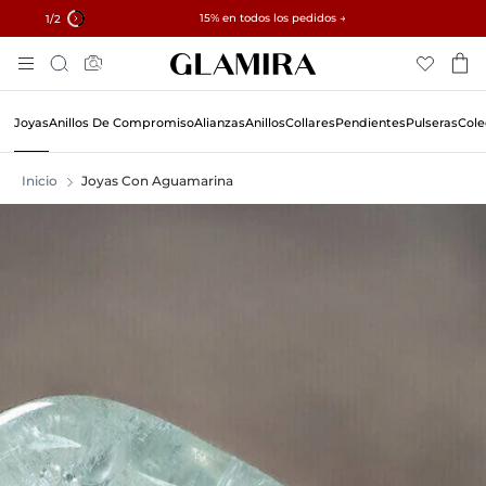
✓ Devoluciones en 60 días ✓ Redimensionamiento gratuito
15% en todos los pedidos →
1
/2
Ir
Búsqueda
Al
Contenido
Joyas
Anillos De Compromiso
Alianzas
Anillos
Collares
Pendientes
Pulseras
Cole
Inicio
Joyas Con Aguamarina