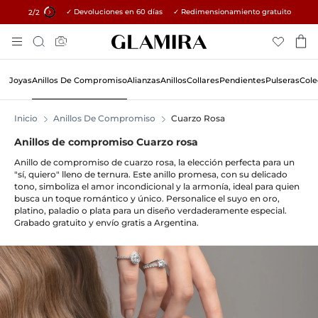
✓ Devoluciones en 60 días ✓ Redimensionamiento gratuito
15% en todos los pedidos →
1
/2
Ir
Búsqueda
Al
Contenido
Joyas
Anillos De Compromiso
Alianzas
Anillos
Collares
Pendientes
Pulseras
Cole
Inicio
Anillos De Compromiso
Cuarzo Rosa
Anillos de compromiso Cuarzo rosa
Anillo de compromiso de cuarzo rosa, la elección perfecta para un
"sí, quiero" lleno de ternura. Este anillo promesa, con su delicado
tono, simboliza el amor incondicional y la armonía, ideal para quien
busca un toque romántico y único. Personalice el suyo en oro,
platino, paladio o plata para un diseño verdaderamente especial.
Grabado gratuito y envío gratis a Argentina.