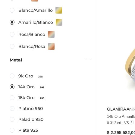
Blanco/Amarillo
Amarillo/Blanco
Rosa/Blanco
Blanco/Rosa
Metal
9k Oro
375
14k Oro
585
18k Oro
750
Platino 950
GLAMIRA
Anil
Paladio 950
0.312 crt - VS
Plata 925
$ 2.295.582,0