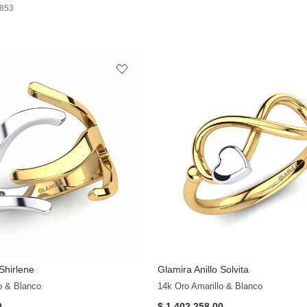
.853
 Shirlene
Glamira
Anillo Solvita
o & Blanco
14k Oro Amarillo & Blanco
0
$ 1.402.258,00