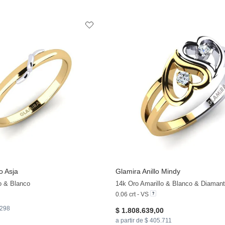
o Asja
Glamira
Anillo Mindy
o & Blanco
14k Oro Amarillo & Blanco & Diaman
0.06 crt - VS
.298
$ 1.808.639,00
a partir de $ 405.711