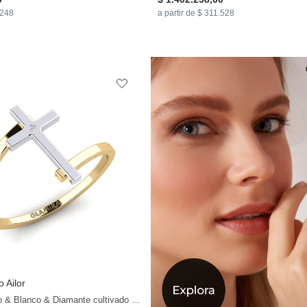
.248
a partir de $ 311.528
o Ailor
+13
14k Oro Amarillo & Blanco & Diamante cultivado en laboratorio