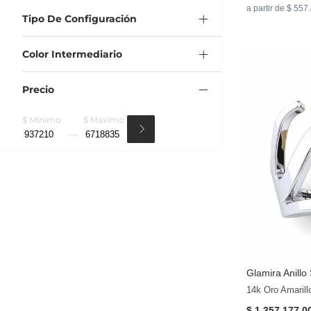
a partir de $ 557
Tipo De Configuración
Color Intermediario
Precio
$ Mínimo
$ Máximo
Glamira
Anillo
14k Oro Amarill
$ 1.357.177,0