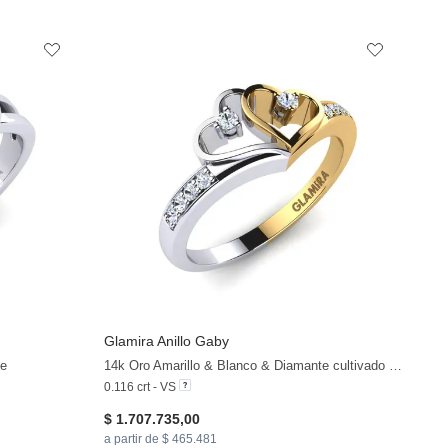
Glamira
Anillo Gaby
+7
+6
te
14k Oro Amarillo & Blanco & Diamante cultivado en laboratorio
0.116 crt - VS
$ 1.707.735,00
a partir de $ 465.481