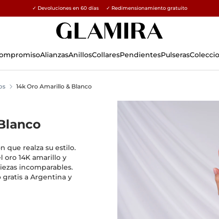
✓ Devoluciones en 60 días ✓ Redimensionamiento gratuito
15% en todos los pedidos →
 Compromiso
Alianzas
Anillos
Collares
Pendientes
Pulseras
Colecci
os
14k Oro Amarillo & Blanco
 Blanco
n que realza su estilo.
l oro 14K amarillo y
iezas incomparables.
o gratis a Argentina y