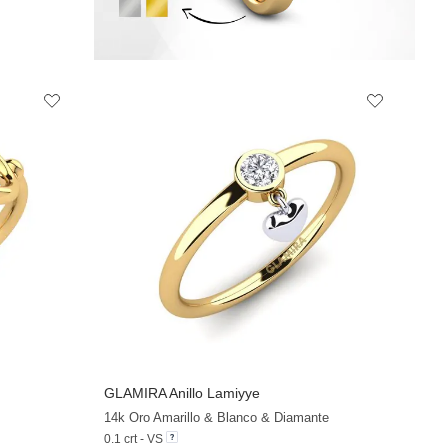
GLAMIRA
Anillo Lamiyye
+19
14k Oro Amarillo & Blanco & Diamante
0.1 crt - VS