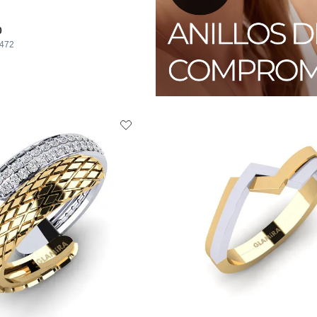
0
.472