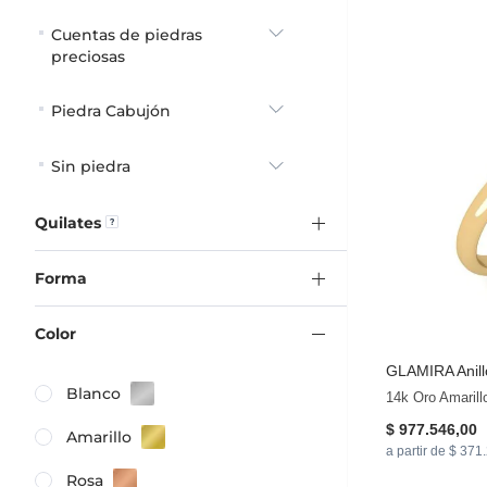
Cuentas de piedras
preciosas
Piedra Cabujón
Sin piedra
Quilates
Forma
Color
GLAMIRA
Anill
Blanco
14k Oro Amarill
$ 977.546,00
Amarillo
a partir de $ 371
Rosa