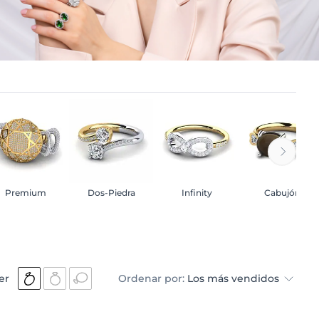
Premium
Dos-Piedra
Infinity
Cabujón
er
Ordenar por:
Los más vendidos