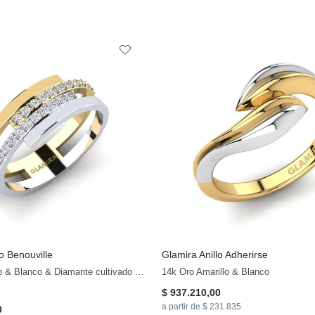
lo Benouville
Glamira
Anillo Adherirse
+13
14k Oro Amarillo & Blanco & Diamante cultivado en laboratorio
14k Oro Amarillo & Blanco
$ 937.210,00
a partir de $ 231.835
0