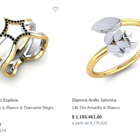
lo Euploia
Glamira
Anillo Jahmira
+11
lo & Blanco & Diamante Negro
14k Oro Amarillo & Blanco
$ 1.193.461,00
a partir de $ 278.926
0
.104