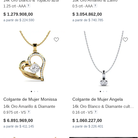
14k Oro Blanco & Topacio azul
18k Oro Amarillo & Zafiro
1.25 crt - AAA
0.5 crt - AAA
$ 1.279.908,00
$ 3.054.862,00
a partir de $ 224.590
a partir de $ 740.785
Colgante de Mujer Monissa
Colgante de Mujer Angela
14k Oro Amarillo & Diamante
14k Oro Blanco & Diamante cultivado en laboratorio
0.975 crt - VS
0.16 crt - VS
$ 6.891.969,00
$ 1.060.227,00
a partir de $ 411.145
a partir de $ 226.401