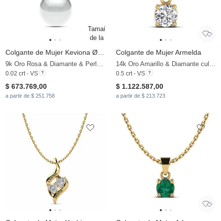
Colgante de Mujer Keviona Ø8 mm
Colgante de Mujer Armelda
9k Oro Rosa & Diamante & Perla blanca
14k Oro Amarillo & Diamante cultivado en laboratorio
0.02 crt - VS
0.5 crt - VS
$ 673.769,00
$ 1.122.587,00
a partir de $ 251.758
a partir de $ 213.723