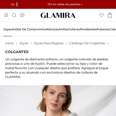
✓ Devoluciones en 60 días ✓ Redimensionamiento gratuito
15% en todos los pedidos →
1
/2
Ir
Búsqueda
Al
Contenido
Joyas
Anillos De Compromiso
Alianzas
Anillos
Collares
Pendientes
Pulseras
Cole
Inicio
Joyas
Joyas Para Mujeres
Catálogo De Colgantes
CO
COLGANTES
Un colgante de diamante solitario, un colgante colorido de piedras
preciosas o uno de fusión. Puede seleccionar su tipo y color de
metal favorito con cualquier diseño que prefiera. Agregue el toque
perfecto a su atuendo con exclusivos diseños de collares de
GLAMIRA.