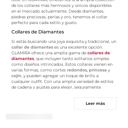
de los collares más hermosos y únicos disponibles
en el mercado actualmente. Desde diamantes,
piedras preciosas, perlas y oro, tenemos el collar
perfecto para cada estilo y gusto.
Collares de Diamantes
Si estás buscando una joya exquisita y tradicional, un
collar de diamantes
es una excelente opción.
GLAMIRA ofrece una amplia gama de
collares de
diamantes
, que incluyen tanto solitarios simples
como diseños intrincados. Estos collares vienen en
varias formas, como cortes
redondos, princesa
y
cojín
, y pueden agregar un toque de brillo a
cualquier outfit. Con una amplia variedad de estilos
de cadena y ajustes para elegir, seguramente
encontrarás un
collar de diamantes
que se adapte a
tus preferencias de estilo y necesidades.
Leer más
Agregar un
collar de diamantes
a tu colección de
joyas es un movimiento atemporal y elegante. Ya sea
que estés comprando un regalo para alguien
especial o indulgiéndote con una notable joya, un