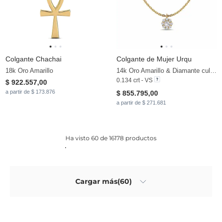
Colgante Chachai
Colgante de Mujer Urqu
18k Oro Amarillo
14k Oro Amarillo & Diamante cultivado en laboratorio
0.134 crt - VS
$ 922.557,00
a partir de $ 173.876
$ 855.795,00
a partir de $ 271.681
Ha visto 60 de 16178 productos
Cargar más(60)