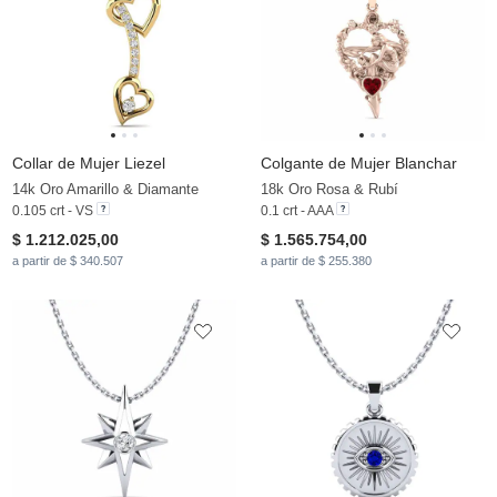
Collar de Mujer Liezel
Colgante de Mujer Blanchar
14k Oro Amarillo & Diamante
18k Oro Rosa & Rubí
0.105 crt - VS
0.1 crt - AAA
$ 1.212.025,00
$ 1.565.754,00
a partir de $ 340.507
a partir de $ 255.380