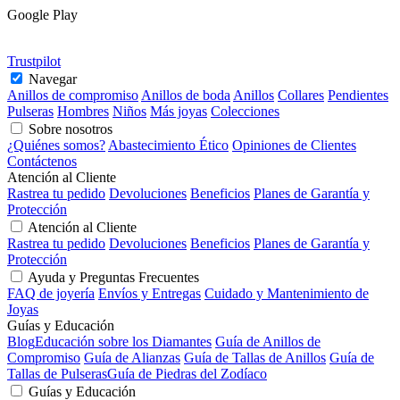
Google Play
Trustpilot
Navegar
Anillos de compromiso
Anillos de boda
Anillos
Collares
Pendientes
Pulseras
Hombres
Niños
Más joyas
Colecciones
Sobre nosotros
¿Quiénes somos?
Abastecimiento Ético
Opiniones de Clientes
Contáctenos
Atención al Cliente
Rastrea tu pedido
Devoluciones
Beneficios
Planes de Garantía y
Protección
Atención al Cliente
Rastrea tu pedido
Devoluciones
Beneficios
Planes de Garantía y
Protección
Ayuda y Preguntas Frecuentes
FAQ de joyería
Envíos y Entregas
Cuidado y Mantenimiento de
Joyas
Guías y Educación
Blog
Educación sobre los Diamantes
Guía de Anillos de
Compromiso
Guía de Alianzas
Guía de Tallas de Anillos
Guía de
Tallas de Pulseras
Guía de Piedras del Zodíaco
Guías y Educación