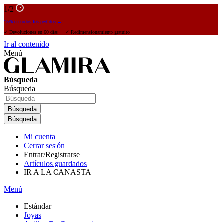
1
/2
15% en todos los pedidos →
✓ Devoluciones en 60 días ✓ Redimensionamiento gratuito
Ir al contenido
Menú
Búsqueda
Búsqueda
Búsqueda
Búsqueda
Mi cuenta
Cerrar sesión
Entrar/Registrarse
Artículos guardados
IR A LA CANASTA
Menú
Estándar
Joyas