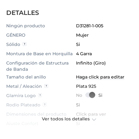
DETALLES
Ningún producto
D31281-1-005
GÉNERO
Mujer
Sólido
Si
Montura de Base en Horquilla
4 Garra
Configuración de Estructura
Infinito (Giro)
de Banda
Tamaño del anillo
Haga click para editar
Metal / Aleación
Plata 925
Glamira Logo
Rodio Plateado
Si
Dimensiones del producto
Click para ver
Ver todos los detalles
Ajuste Confort
Si
Peso promedio
≈ 2.31 Gramos