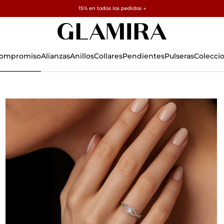
✓ Devoluciones en 60 días ✓ Redimensionamiento gratuito
15% en todos los pedidos →
 Compromiso
Alianzas
Anillos
Collares
Pendientes
Pulseras
Colecci