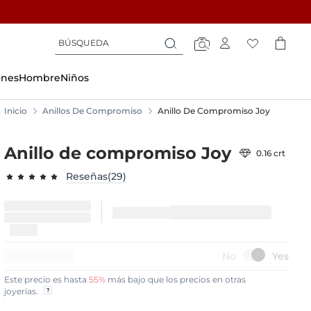
Búsqueda
Búsqueda
Búsqueda
ones
Hombre
Niños
Inicio
Anillos De Compromiso
Anillo De Compromiso Joy
Anillo de compromiso Joy
0.16 crt
Reseñas(29)
98.4138
100
% of
15%
DE DESCUENTO
Este precio es hasta
55%
más bajo que los precios en otras
joyerías.