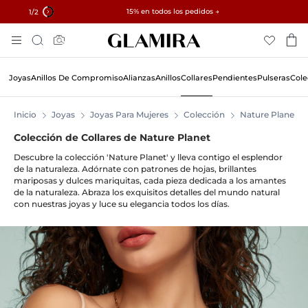
✓ Devoluciones en 60 días ✓ Redimensionamiento gratuito
15% en todos los pedidos →
1
/2
Ir
Búsqueda
Al
Contenido
Joyas
Anillos De Compromiso
Alianzas
Anillos
Collares
Pendientes
Pulseras
Cole
Inicio
Joyas
Joyas Para Mujeres
Colección
Nature Planet
Colección de Collares de Nature Planet
Descubre la colección 'Nature Planet' y lleva contigo el esplendor
de la naturaleza. Adórnate con patrones de hojas, brillantes
mariposas y dulces mariquitas, cada pieza dedicada a los amantes
de la naturaleza. Abraza los exquisitos detalles del mundo natural
con nuestras joyas y luce su elegancia todos los días.