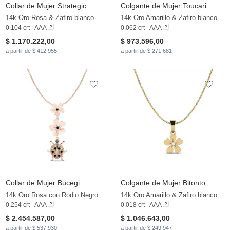
Collar de Mujer Strategic
Colgante de Mujer Toucari
14k Oro Rosa & Zafiro blanco
14k Oro Amarillo & Zafiro blanco
0.104 crt - AAA
0.062 crt - AAA
$ 1.170.222,00
$ 973.596,00
a partir de $ 412.955
a partir de $ 271.681
Collar de Mujer Bucegi
Colgante de Mujer Bitonto
14k Oro Rosa con Rodio Negro & Diamante Negro & Diamante Marrón
14k Oro Amarillo & Zafiro blanco
0.254 crt - AAA
0.018 crt - AAA
$ 2.454.587,00
$ 1.046.643,00
a partir de $ 537.930
a partir de $ 249.947