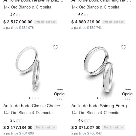
Anillo de boda Heavenly Blaze 4 mm
Anillo de boda Charming Harmony 6 mm
14k Oro Blanco & Circonita
14k Oro Blanco & Circonita
4.0 mm
6.0 mm
$ 2.517.006,00
$ 4.880.219,00
Precio del par
Precio del par
a partir de $ 334.078
a partir de $ 539.741
Anillo de boda Classic Choice 2.5 mm
Anillo de boda Shining Energy 4 mm
14k Oro Blanco & Diamante
14k Oro Blanco & Circonita
2.5 mm
4.0 mm
$ 3.177.184,00
$ 3.371.027,00
Precio del par
Precio del par
a partir de $ 434.690
a partir de $ 460.047