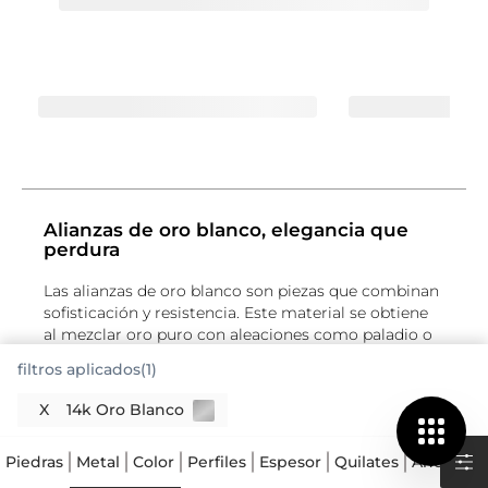
Alianzas de oro blanco, elegancia que
perdura
Las alianzas de oro blanco son piezas que combinan
sofisticación y resistencia. Este material se obtiene
al mezclar oro puro con aleaciones como paladio o
plata, lo que le da ese tono plateado característico y
filtros aplicados(1)
una mayor durabilidad. El oro blanco 14K, por
ejemplo, contiene 58.5% de oro puro, lo que
X
14k Oro Blanco
garantiza un equilibrio perfecto entre brillo y solidez.
A diferencia del oro amarillo, su acabado neutro
Piedras
Metal
Color
Perfiles
Espesor
Quilates
Ancho
R
permite que los detalles, como engastes de
diamantes o grabados, resalten con mayor