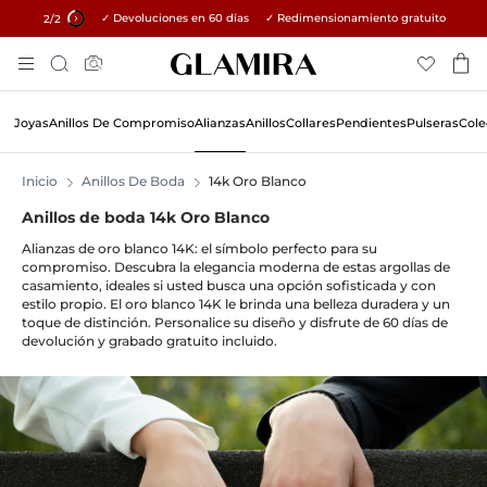
✓ Devoluciones en 60 días ✓ Redimensionamiento gratuito
15% en todos los pedidos →
1
/2
Ir
Búsqueda
Al
Contenido
Joyas
Anillos De Compromiso
Alianzas
Anillos
Collares
Pendientes
Pulseras
Cole
Inicio
Anillos De Boda
14k Oro Blanco
Anillos de boda 14k Oro Blanco
Alianzas de oro blanco 14K: el símbolo perfecto para su
compromiso. Descubra la elegancia moderna de estas argollas de
casamiento, ideales si usted busca una opción sofisticada y con
estilo propio. El oro blanco 14K le brinda una belleza duradera y un
toque de distinción. Personalice su diseño y disfrute de 60 días de
devolución y grabado gratuito incluido.