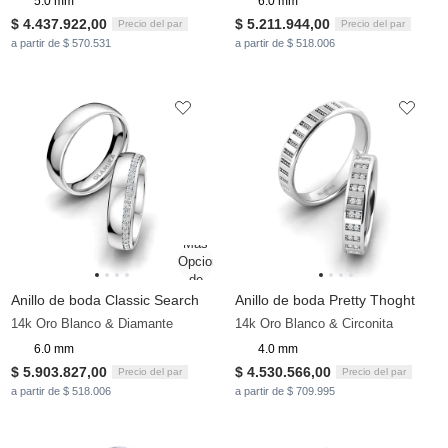
5.0 mm
6.0 mm
$ 4.437.922,00
$ 5.211.944,00
Precio del par
Precio del par
a partir de $ 570.531
a partir de $ 518.006
Anillo de boda Classic Search
Anillo de boda Pretty Thoght
14k Oro Blanco & Diamante
14k Oro Blanco & Circonita
6.0 mm
4.0 mm
$ 5.903.827,00
$ 4.530.566,00
Precio del par
Precio del par
a partir de $ 518.006
a partir de $ 709.995