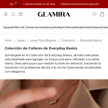
✓ Devoluciones en 60 días ✓ Redimensionamiento gratuito
15% en todos los pedidos →
1
/2
Ir
Búsqueda
Al
Contenido
Joyas
Anillos De Compromiso
Alianzas
Anillos
Collares
Pendientes
Pulseras
Cole
Inicio
Joyas
Joyas Para Mujeres
Colección
Everyday Basics
Colección de Collares de Everyday Basics
Sumérgete en la Colección de Everyday Basics, donde cada pieza
está diseñada para agregar un toque sutil pero refinado a tu estilo
diario. Descubre joyas que realzan tu look sin esfuerzo, haciendo la
transición sin problemas del día a la noche, fusionando simplicidad
con elegancia.