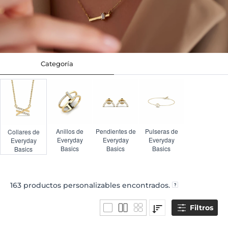
Categoría
Anillos de
Pendientes de
Pulseras de
Collares de
Everyday
Everyday
Everyday
Everyday
Basics
Basics
Basics
Basics
163
productos personalizables encontrados.
Filtros