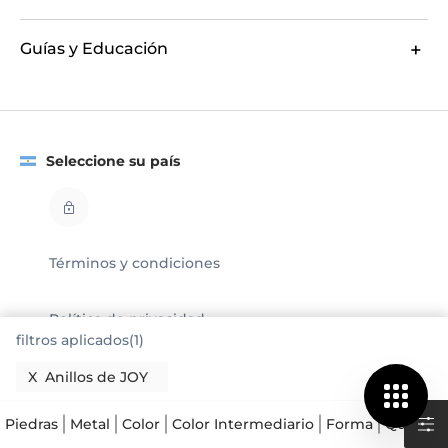
Guías y Educación
Seleccione su país
Términos y condiciones
Política de privacidad
filtros aplicados(1)
Legal
X
Anillos de JOY
© GLAMIRA 2008 - 2026
Piedras
Metal
Color
Color Intermediario
Forma
Quilates