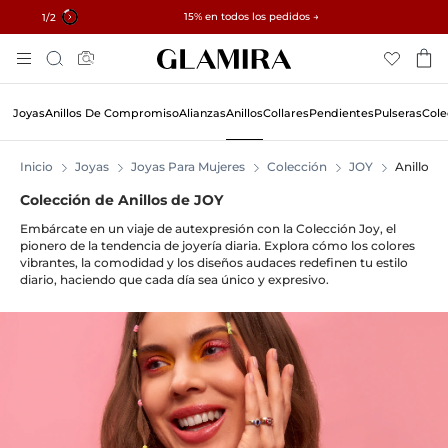
✓ Devoluciones en 60 días ✓ Redimensionamiento gratuito
15% en todos los pedidos →
2
/2
Ir
Búsqueda
Al
Contenido
Joyas
Anillos De Compromiso
Alianzas
Anillos
Collares
Pendientes
Pulseras
Cole
Inicio
Joyas
Joyas Para Mujeres
Colección
JOY
Anillos 
Colección de Anillos de JOY
Embárcate en un viaje de autexpresión con la Colección Joy, el
pionero de la tendencia de joyería diaria. Explora cómo los colores
vibrantes, la comodidad y los diseños audaces redefinen tu estilo
diario, haciendo que cada día sea único y expresivo.